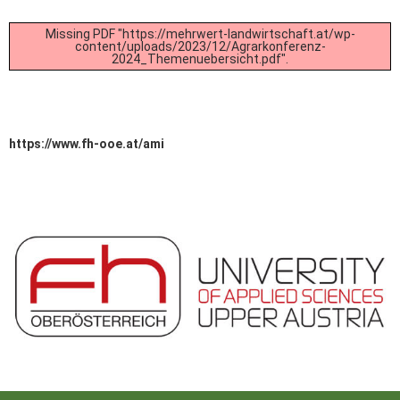
Missing PDF "https://mehrwert-landwirtschaft.at/wp-
content/uploads/2023/12/Agrarkonferenz-
2024_Themenuebersicht.pdf".
https://www.fh-ooe.at/ami